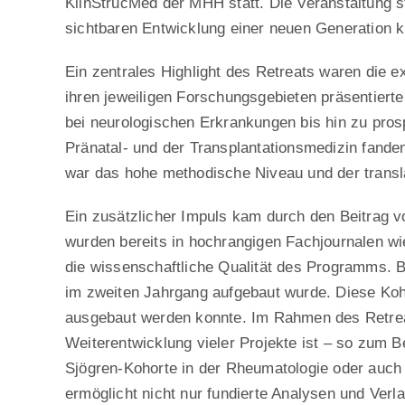
KlinStrucMed der MHH statt. Die Veranstaltung s
sichtbaren Entwicklung einer neuen Generation k
Ein zentrales Highlight des Retreats waren die ex
ihren jeweiligen Forschungsgebieten präsentier
bei neurologischen Erkrankungen bis hin zu prosp
Pränatal- und der Transplantationsmedizin fande
war das hohe methodische Niveau und der transla
Ein zusätzlicher Impuls kam durch den Beitrag vo
wurden bereits in hochrangigen Fachjournalen wie
die wissenschaftliche Qualität des Programms. B
im zweiten Jahrgang aufgebaut wurde. Diese Koho
ausgebaut werden konnte. Im Rahmen des Retreats 
Weiterentwicklung vieler Projekte ist – so zum B
Sjögren-Kohorte in der Rheumatologie oder auch 
ermöglicht nicht nur fundierte Analysen und Verla