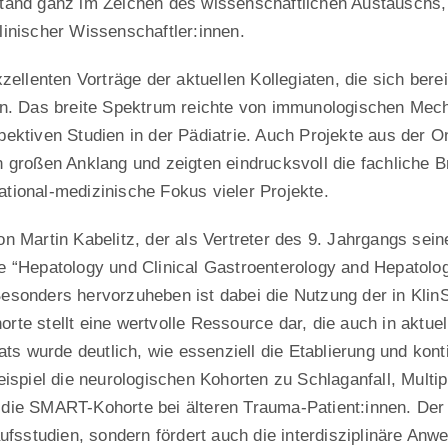
tand ganz im Zeichen des wissenschaftlichen Austauschs, d
linischer Wissenschaftler:innen.
zellenten Vorträge der aktuellen Kollegiaten, die sich berei
ten. Das breite Spektrum reichte von immunologischen Mec
ektiven Studien in der Pädiatrie. Auch Projekte aus der O
n großen Anklang und zeigten eindrucksvoll die fachliche
tional-medizinische Fokus vieler Projekte.
n Martin Kabelitz, der als Vertreter des 9. Jahrgangs sein
 “Hepatology und Clinical Gastroenterology and Hepatology“
esonders hervorzuheben ist dabei die Nutzung der in KlinSt
rte stellt eine wertvolle Ressource dar, die auch in aktu
wurde deutlich, wie essenziell die Etablierung und kontin
eispiel die neurologischen Kohorten zu Schlaganfall, Multi
die SMART-Kohorte bei älteren Trauma-Patient:innen. Der 
ufsstudien, sondern fördert auch die interdisziplinäre Anw