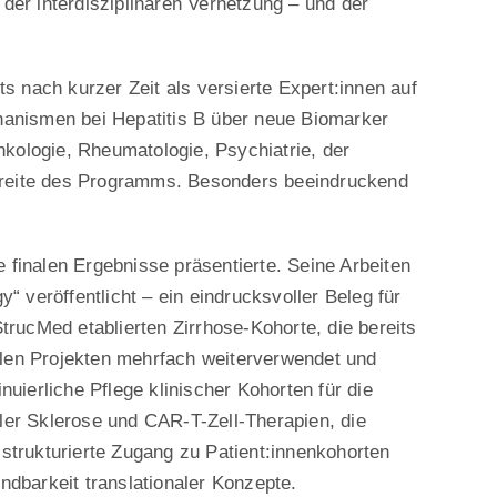
er interdisziplinären Vernetzung – und der
ts nach kurzer Zeit als versierte Expert:innen auf
hanismen bei Hepatitis B über neue Biomarker
nkologie, Rheumatologie, Psychiatrie, der
 Breite des Programms. Besonders beeindruckend
e finalen Ergebnisse präsentierte. Seine Arbeiten
 veröffentlicht – ein eindrucksvoller Beleg für
rucMed etablierten Zirrhose-Kohorte, die bereits
ellen Projekten mehrfach weiterverwendet und
uierliche Pflege klinischer Kohorten für die
pler Sklerose und CAR-T-Zell-Therapien, die
strukturierte Zugang zu Patient:innenkohorten
endbarkeit translationaler Konzepte.