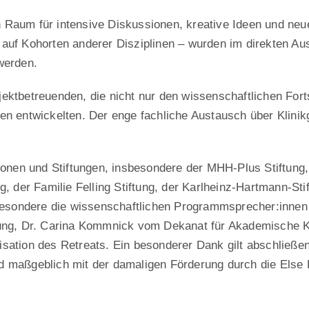
 Raum für intensive Diskussionen, kreative Ideen und neu
 auf Kohorten anderer Disziplinen – wurden im direkten Aus
werden.
jektbetreuenden, die nicht nur den wissenschaftlichen Fort
een entwickelten. Der enge fachliche Austausch über Klini
utionen und Stiftungen, insbesondere der MHH-Plus Stiftun
ng, der Familie Felling Stiftung, der Karlheinz-Hartmann-St
sondere die wissenschaftlichen Programmsprecher:innen P
itung, Dr. Carina Kommnick vom Dekanat für Akademische K
isation des Retreats. Ein besonderer Dank gilt abschließe
d maßgeblich mit der damaligen Förderung durch die Else 