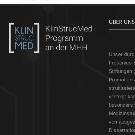
ÜBER UNS
Unser durc
Fresenius-S
Stiftungen 
Promotionsk
strukturie
verfolgt kon
besonders 
Medizinstud
von ausgez
Dissertati