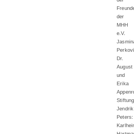
Freund
der
MHH
e.V.
Jasmin
Perkovi
Dr.
August
und
Erika
Appenr
Stiftun
Jendrik
Peters:
Karlhei
Hartma