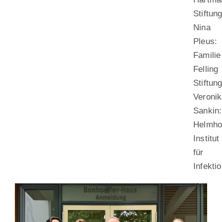
Stiftun
Nina
Pleus:
Familie
Felling
Stiftun
Veroni
Sankin:
Helmho
Institut
für
Infekti