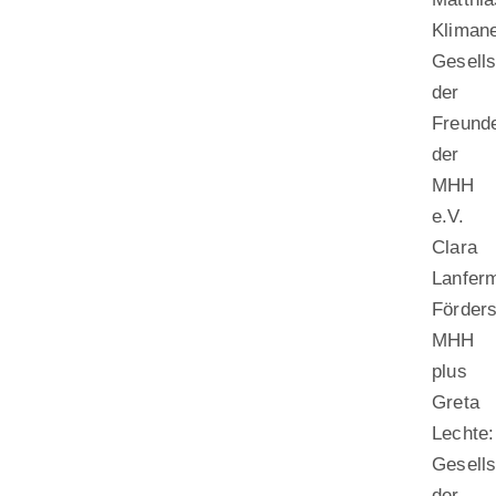
Kliman
Gesells
der
Freund
der
MHH
e.V.
Clara
Lanfer
Förders
MHH
plus
Greta
Lechte:
Gesells
der