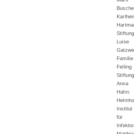
Busche
Karlhei
Hartma
Stiftun
Luise
Gatzwei
Familie
Felling
Stiftun
Anna
Hahn:
Helmho
Institut
für
Infekti
Matthia