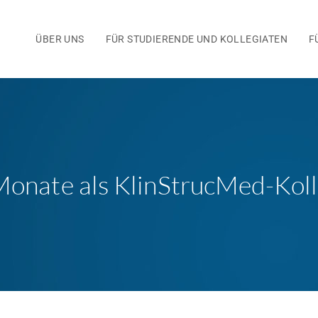
ÜBER UNS
FÜR STUDIERENDE UND KOLLEGIATEN
F
Monate als KlinStrucMed-Koll