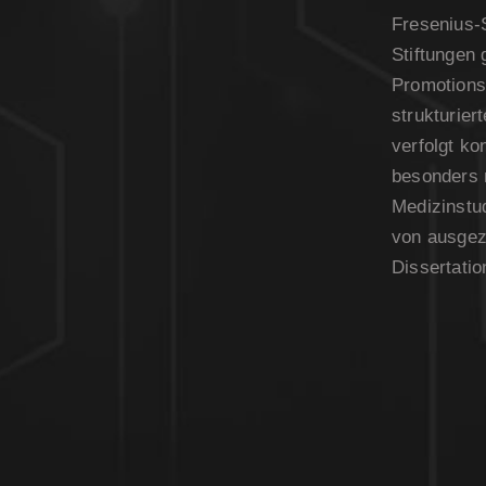
Fresenius-S
Stiftungen 
Promotionsk
strukturie
verfolgt kon
besonders 
Medizinstud
von ausgez
Dissertati