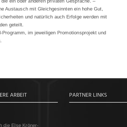
 die ein oder anderen privaten Gespräche. –
che Austausch mit Gleichgesinnten ein hohe Gut,
icherheiten und natürlich auch Erfolge werden mit
den geteilt.
Programm, im jeweiligen Promotionsprojekt und
.
ERE ARBEIT
PARTNER LINKS
h die Else Kröner-